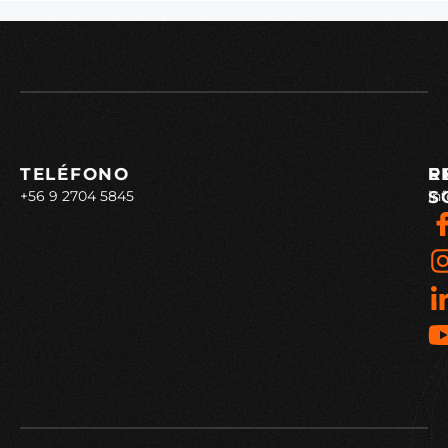
TELÉFONO
E
R
+56 9 2704 5845
in
S